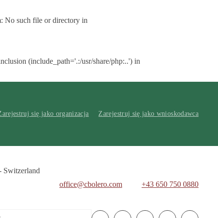
No such file or directory in
lusion (include_path='.:/usr/share/php:..') in
Zarejestruj się jako organizacja
Zarejestruj się jako wnioskodawca
- Switzerland
office@cbolero.com
+43 650 750 0880