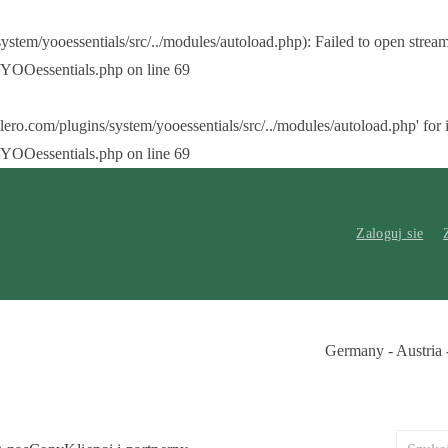
em/yooessentials/src/../modules/autoload.php): Failed to open stream: 
/YOOessentials.php
on line
69
.com/plugins/system/yooessentials/src/../modules/autoload.php' for inc
/YOOessentials.php
on line
69
Zaloguj sie
Germany - Austria 