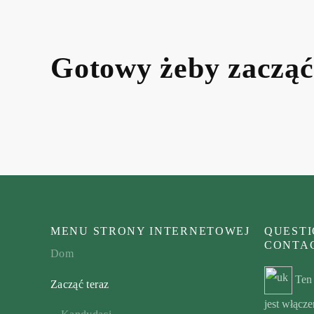
Gotowy żeby zaczą
MENU STRONY INTERNETOWEJ
QUESTI
CONTAC
Dom
Ten
Zacząć teraz
jest włącze