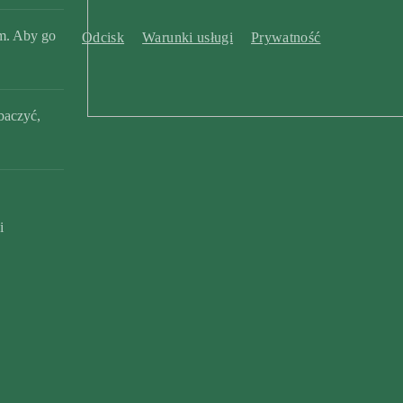
m. Aby go
Odcisk
Warunki usługi
Prywatność
baczyć,
i