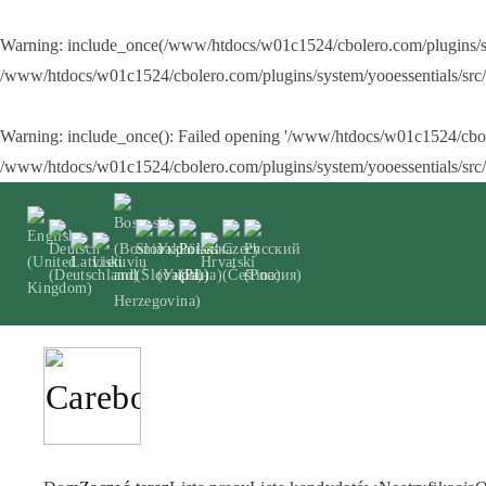
Warning
: include_once(/www/htdocs/w01c1524/cbolero.com/plugins/syst
Przejdź do głównej treści
/www/htdocs/w01c1524/cbolero.com/plugins/system/yooessentials/src
Warning
: include_once(): Failed opening '/www/htdocs/w01c1524/cbolero
/www/htdocs/w01c1524/cbolero.com/plugins/system/yooessentials/src