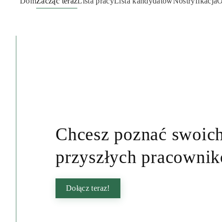
Dom
Zacząć teraz
Lista pracy
Lista kandydatów
Nostryfikacja
O
Chcesz poznać swoic
przyszłych pracowni
Dołącz teraz!