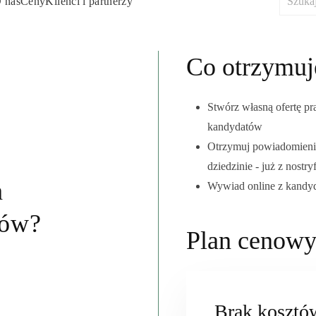
 nas
Ceny
Klienci i partnerzy
Co otrzymuj
Stwórz własną ofertę p
kandydatów
Otrzymuj powiadomieni
dziedzinie - już z nostry
h
Wywiad online z kandy
ków?
Plan cenowy
Brak kosztów