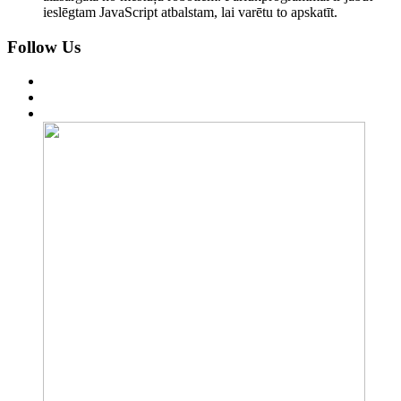
ieslēgtam JavaScript atbalstam, lai varētu to apskatīt.
Follow Us