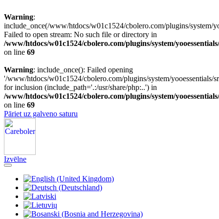
Warning
:
include_once(/www/htdocs/w01c1524/cbolero.com/plugins/system/yooe
Failed to open stream: No such file or directory in
/www/htdocs/w01c1524/cbolero.com/plugins/system/yooessentials
on line
69
Warning
: include_once(): Failed opening
'/www/htdocs/w01c1524/cbolero.com/plugins/system/yooessentials/src
for inclusion (include_path='.:/usr/share/php:..') in
/www/htdocs/w01c1524/cbolero.com/plugins/system/yooessentials
on line
69
Pāriet uz galveno saturu
Izvēlne