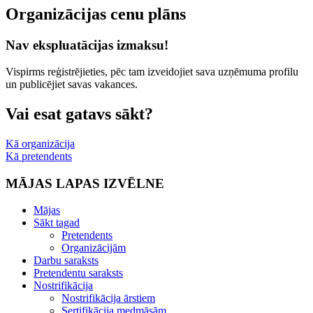
Organizācijas cenu plāns
Nav ekspluatācijas izmaksu!
Vispirms reģistrējieties, pēc tam izveidojiet sava uzņēmuma profilu
un publicējiet savas vakances.
Vai esat gatavs sākt?
Kā organizācija
Kā pretendents
MĀJAS LAPAS IZVĒLNE
Mājas
Sākt tagad
Pretendents
Organizācijām
Darbu saraksts
Pretendentu saraksts
Nostrifikācija
Nostrifikācija ārstiem
Sertifikācija medmāsām