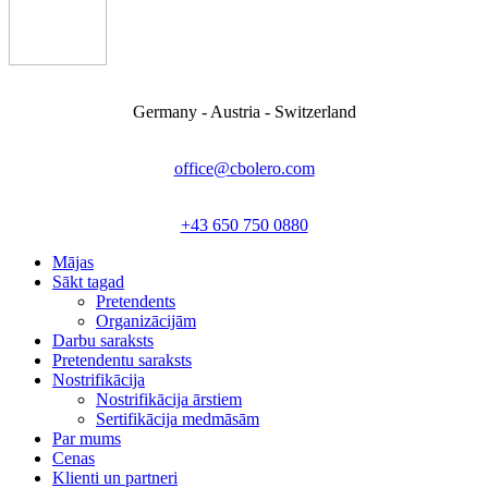
Germany - Austria - Switzerland
office@cbolero.com
+43 650 750 0880
Mājas
Sākt tagad
Pretendents
Organizācijām
Darbu saraksts
Pretendentu saraksts
Nostrifikācija
Nostrifikācija ārstiem
Sertifikācija medmāsām
Par mums
Cenas
Klienti un partneri