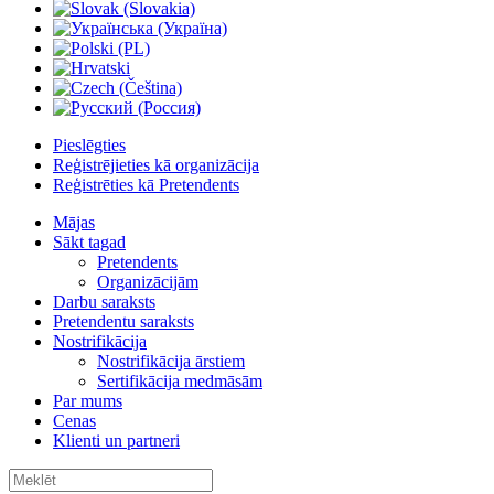
Pieslēgties
Reģistrējieties kā organizācija
Reģistrēties kā Pretendents
Mājas
Sākt tagad
Pretendents
Organizācijām
Darbu saraksts
Pretendentu saraksts
Nostrifikācija
Nostrifikācija ārstiem
Sertifikācija medmāsām
Par mums
Cenas
Klienti un partneri