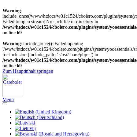
Warning
:
include_once(/www/htdocs/w01c1524/cbolero.com/plugins/system/yooe
Failed to open stream: No such file or directory in
/www/htdocs/w01c1524/cbolero.com/plugins/system/yooessentials
on line
69
Warning
: include_once(): Failed opening
'/www/htdocs/w01c1524/cbolero.com/plugins/system/yooessentials/src
for inclusion (include_path='.:/usr/share/php:..') in
/www/htdocs/w01c1524/cbolero.com/plugins/system/yooessentials
on line
69
Zum Hauptinhalt springen
Menü