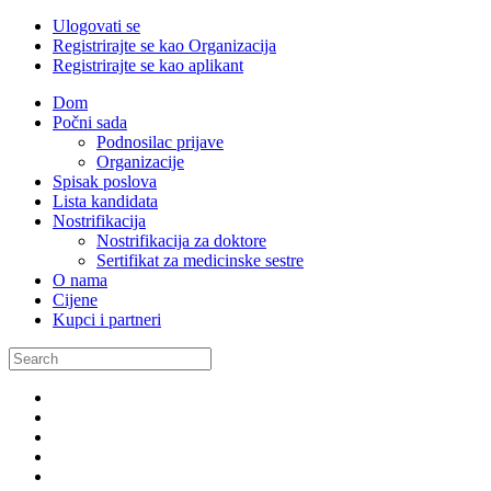
Ulogovati se
Registrirajte se kao Organizacija
Registrirajte se kao aplikant
Dom
Počni sada
Podnosilac prijave
Organizacije
Spisak poslova
Lista kandidata
Nostrifikacija
Nostrifikacija za doktore
Sertifikat za medicinske sestre
O nama
Cijene
Kupci i partneri