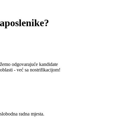
zaposlenike?
vežemo odgovarajuće kandidate
blasti - već sa nostrifikacijom!
e slobodna radna mjesta.