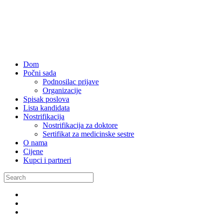
Dom
Počni sada
Podnosilac prijave
Organizacije
Spisak poslova
Lista kandidata
Nostrifikacija
Nostrifikacija za doktore
Sertifikat za medicinske sestre
O nama
Cijene
Kupci i partneri