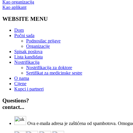
Kao organizacija
Kao aplikant
WEBSITE MENU
Dom
Počni sada
Podnosilac prijave
Organizacije
Spisak poslova
Lista kandidata
Nostrifikacija
Nostrifikacija za doktore
Sertifikat za medicinske sestre
O nama
Cijene
Kupci i partneri
Questions?
contact...
Ova e-maila adresa je zaštićena od spambotova. Omogućite