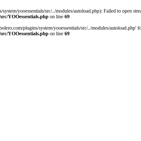
stem/yooessentials/src/../modules/autoload.php): Failed to open stream
/src/YOOessentials.php
on line
69
ero.com/plugins/system/yooessentials/src/../modules/autoload.php' for i
/src/YOOessentials.php
on line
69