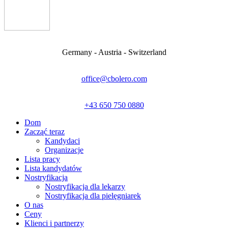
Germany - Austria - Switzerland
office@cbolero.com
+43 650 750 0880
Dom
Zacząć teraz
Kandydaci
Organizacje
Lista pracy
Lista kandydatów
Nostryfikacja
Nostryfikacja dla lekarzy
Nostryfikacja dla pielęgniarek
O nas
Ceny
Klienci i partnerzy