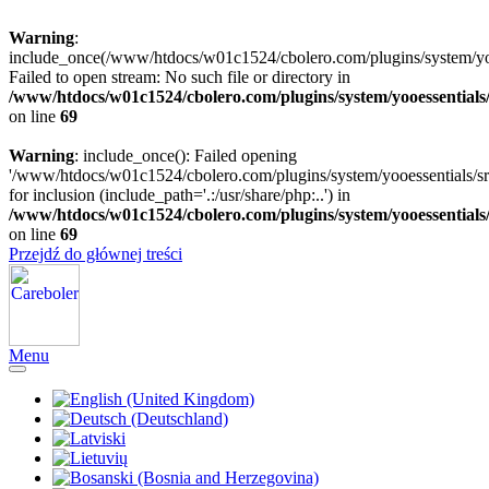
Warning
:
include_once(/www/htdocs/w01c1524/cbolero.com/plugins/system/yooe
Failed to open stream: No such file or directory in
/www/htdocs/w01c1524/cbolero.com/plugins/system/yooessentials
on line
69
Warning
: include_once(): Failed opening
'/www/htdocs/w01c1524/cbolero.com/plugins/system/yooessentials/src
for inclusion (include_path='.:/usr/share/php:..') in
/www/htdocs/w01c1524/cbolero.com/plugins/system/yooessentials
on line
69
Przejdź do głównej treści
Menu