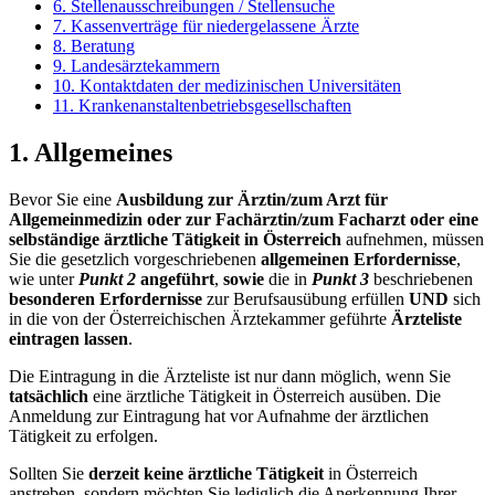
6. Stellenausschreibungen / Stellensuche
7. Kassenverträge für niedergelassene Ärzte
8. Beratung
9. Landesärztekammern
10. Kontaktdaten der medizinischen Universitäten
11. Krankenanstaltenbetriebsgesellschaften
1. Allgemeines
Bevor Sie eine
Ausbildung zur Ärztin/zum Arzt für
Allgemeinmedizin oder zur Fachärztin/zum Facharzt oder eine
selbständige ärztliche Tätigkeit in Österreich
aufnehmen, müssen
Sie die gesetzlich vorgeschriebenen
allgemeinen Erfordernisse
,
wie unter
Punkt 2
angeführt
,
sowie
die in
Punkt 3
beschriebenen
besonderen Erfordernisse
zur Berufsausübung erfüllen
UND
sich
in die von der Österreichischen Ärztekammer geführte
Ärzteliste
eintragen lassen
.
Die Eintragung in die Ärzteliste ist nur dann möglich, wenn Sie
tatsächlich
eine ärztliche Tätigkeit in Österreich ausüben. Die
Anmeldung zur Eintragung hat vor Aufnahme der ärztlichen
Tätigkeit zu erfolgen.
Sollten Sie
derzeit keine ärztliche Tätigkeit
in Österreich
anstreben, sondern möchten Sie lediglich die Anerkennung Ihrer