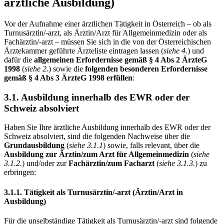
ärztliche Ausbildung)
Vor der Aufnahme einer ärztlichen Tätigkeit in Österreich – ob als
Turnusärztin/-arzt, als Ärztin/Arzt für Allgemeinmedizin oder als
Fachärztin/-arzt – müssen Sie sich in die von der Österreichischen
Ärztekammer geführte Ärzteliste eintragen lassen (
siehe 4.
) und
dafür die
allgemeinen Erfordernisse gemäß § 4 Abs 2 ÄrzteG
1998
(
siehe 2.
) sowie die
folgenden besonderen Erfordernisse
gemäß § 4 Abs 3 ÄrzteG 1998 erfüllen
:
3.1. Ausbildung innerhalb des EWR oder der
Schweiz absolviert
Haben Sie Ihre ärztliche Ausbildung innerhalb des EWR oder der
Schweiz absolviert, sind die folgenden Nachweise über die
Grundausbildung
(
siehe 3.1.1
) sowie, falls relevant, über die
Ausbildung zur Ärztin/zum Arzt für Allgemeinmedizin
(
siehe
3.1.2.
) und/oder zur
Fachärztin/zum Facharzt
(
siehe 3.1.3.
) zu
erbringen:
3.1.1. Tätigkeit als Turnusärztin/-arzt (Ärztin/Arzt in
Ausbildung)
Für die unselbständige Tätigkeit als Turnusärztin/-arzt sind folgende