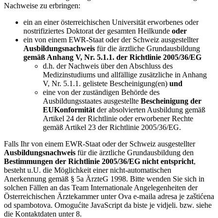
Nachweise zu erbringen:
ein an einer österreichischen Universität erworbenes oder
nostrifiziertes Doktorat der gesamten Heilkunde
oder
ein von einem EWR-Staat oder der Schweiz ausgestellter
Ausbildungsnachweis
für die ärztliche Grundausbildung
gemäß Anhang V, Nr. 5.1.1. der Richtlinie 2005/36/EG
d.h. der Nachweis über den Abschluss des
Medizinstudiums und allfällige zusätzliche in Anhang
V, Nr. 5.1.1. gelistete Bescheinigung(en)
und
eine von der zuständigen Behörde des
Ausbildungsstaates ausgestellte
Bescheinigung der
EUKonformität
der absolvierten Ausbildung gemäß
Artikel 24 der Richtlinie oder erworbener Rechte
gemäß Artikel 23 der Richtlinie 2005/36/EG.
Falls Ihr von einem EWR-Staat oder der Schweiz ausgestellter
Ausbildungsnachweis
für die ärztliche Grundausbildung den
Bestimmungen der Richtlinie 2005/36/EG
nicht entspricht
,
besteht u.U. die Möglichkeit einer nicht-automatischen
Anerkennung gemäß § 5a ÄrzteG 1998. Bitte wenden Sie sich in
solchen Fällen an das Team Internationale Angelegenheiten der
Österreichischen Ärztekammer unter
Ova e-maila adresa je zaštićena
od spambotova. Omogućite JavaScript da biste je vidjeli.
bzw. siehe
die Kontaktdaten unter 8.