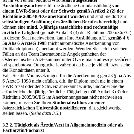
Ist Ihr von einem
Nicht-EWR-Staat ausgestellter
Ausbildungsnachweis
für die ärztliche Grundausbildung
von
einem EWR-Staat oder der Schweiz gemäß Artikel 2 (2) der
Richtlinie 2005/36/EG anerkannt worden
und sind Sie dort zur
selbständigen Ausübung des ärztlichen Berufes berechtigt
und
können eine
mind. 3-jährige tatsächliche und rechtmäßige
ärztliche Tätigkeit
(gemäß Artikel 3 (3) der Richtlinie 2005/36/EG)
in diesem Staat nachweisen, kann Ihre Ausbildung u.U.
gemäß 4 §
5a Abs 6 ÄrzteG 1998
(nicht automatische Anerkennung von
Drittlanddiplomen) anerkannt werden. Wenden Sie sich in solchen
Fällen an das Team Internationale Angelegenheiten der
Österreichischen Ärztekammer unter
Ova e-maila adresa je zaštićena
od spambotova. Omogućite JavaScript da biste je vidjeli.
bzw. siehe
die Kontaktdaten unter 8.
Falls Sie die Voraussetzungen für die Anerkennung gemäß § 5a Abs
6 ÄrzteG 1998 nicht erfüllen, d.h. ihr Diplom noch nie in einem
EWR-Staat oder der Schweiz anerkannt wurde, und/oder Sie die
erforderliche dreijährige ärztliche Tätigkeit gemäß Artikel 3 (3) der
Richtlinie 2005/36/EG im Anerkennungsstaat nicht nachweisen
können, müssen Sie Ihren
Studienabschluss an einer
österreichischen Universität nostrifizieren
, d.h. gleichwertig
stellen lassen. (
Siehe dazu 3.3.
)
3.2.2. Tätigkeit als Ärztin/Arzt in Allgemeinmedizin oder als
Fachärztin/Facharzt