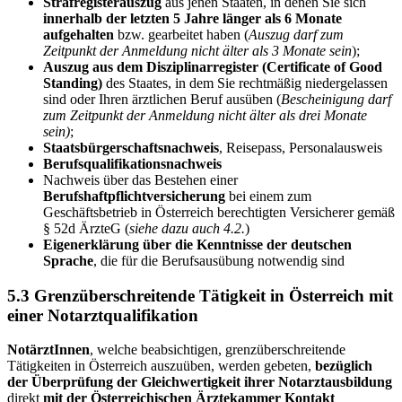
Strafregisterauszug
aus jenen Staaten, in denen Sie sich
innerhalb der letzten 5 Jahre länger als 6 Monate
aufgehalten
bzw. gearbeitet haben (
Auszug darf zum
Zeitpunkt der Anmeldung nicht älter als 3 Monate sein
);
Auszug aus dem Disziplinarregister (Certificate of Good
Standing)
des Staates, in dem Sie rechtmäßig niedergelassen
sind oder Ihren ärztlichen Beruf ausüben (
Bescheinigung darf
zum Zeitpunkt der Anmeldung nicht älter als drei Monate
sein)
;
Staatsbürgerschaftsnachweis
, Reisepass, Personalausweis
Berufsqualifikationsnachweis
Nachweis über das Bestehen einer
Berufshaftpflichtversicherung
bei einem zum
Geschäftsbetrieb in Österreich berechtigten Versicherer gemäß
§ 52d ÄrzteG (
siehe dazu auch 4.2.
)
Eigenerklärung über die Kenntnisse der deutschen
Sprache
, die für die Berufsausübung notwendig sind
5.3 Grenzüberschreitende Tätigkeit in Österreich mit
einer Notarztqualifikation
NotärztInnen
, welche beabsichtigen, grenzüberschreitende
Tätigkeiten in Österreich auszuüben, werden gebeten,
bezüglich
der Überprüfung der Gleichwertigkeit ihrer Notarztausbildung
direkt
mit der Österreichischen Ärztekammer Kontakt