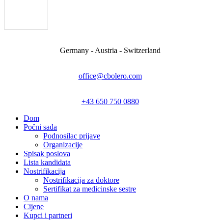
Germany - Austria - Switzerland
office@cbolero.com
+43 650 750 0880
Dom
Počni sada
Podnosilac prijave
Organizacije
Spisak poslova
Lista kandidata
Nostrifikacija
Nostrifikacija za doktore
Sertifikat za medicinske sestre
O nama
Cijene
Kupci i partneri