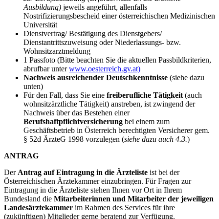
Ausbildung)
jeweils angeführt, allenfalls
Nostrifizierungsbescheid einer österreichischen Medizinischen
Universität
Dienstvertrag/ Bestätigung des Dienstgebers/
Dienstantrittszuweisung oder Niederlassungs- bzw.
Wohnsitzarztmeldung
1 Passfoto (Bitte beachten Sie die aktuellen Passbildkriterien,
abrufbar unter
www.oesterreich.gv.at)
Nachweis ausreichender Deutschkenntnisse
(siehe dazu
unten)
Für den Fall, dass Sie eine
freiberufliche Tätigkeit
(auch
wohnsitzärztliche Tätigkeit) anstreben, ist zwingend der
Nachweis über das Bestehen einer
Berufshaftpflichtversicherung
bei einem zum
Geschäftsbetrieb in Österreich berechtigten Versicherer gem.
§ 52d ÄrzteG 1998 vorzulegen (
siehe dazu auch 4.3.
)
ANTRAG
Der
Antrag auf Eintragung in die Ärzteliste
ist bei der
Österreichischen Ärztekammer einzubringen. Für Fragen zur
Eintragung in die Ärzteliste stehen Ihnen vor Ort in Ihrem
Bundesland die
Mitarbeiterinnen und Mitarbeiter der jeweiligen
Landesärztekammer
im Rahmen des Services für ihre
(zukünftigen) Mitglieder gerne beratend zur Verfügung.