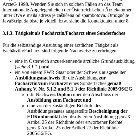
ÄrzteG 1998. Wenden Sie sich in solchen Fällen an das Team
Internationale Angelegenheiten der Österreichischen Ärztekammer
unter
Ova e-maila adresa je zaštićena od spambotova. Omogućite
JavaScript da biste je vidjeli.
bzw. siehe die Kontaktdaten unter 8.
3.1.3. Tätigkeit als Fachärztin/Facharzt eines Sonderfaches
Für die selbständige Ausübung einer ärztlichen Tätigkeit als
Fachärztin/Facharzt sind folgende Nachweise zu erbringen:
eine in Österreich anzuerkennende ärztliche Grundausbildung
(
siehe 3.1.1.
)
und
ein von einem EWR-Staat oder der Schweiz ausgestellter
Ausbildungsnachweis
für die Ausbildung
zur
Fachärztin/zum Facharzt
eines Sonderfaches
gemäß
Anhang V, Nr. 5.1.2 und 5.1.3 der Richtlinie 2005/36/EG
d.h. Nachweis/
Diplom
über den Abschluss der
Ausbildung zum Facharzt und
eine von der zuständigen Behörde des
Ausbildungsstaates ausgestellte
Bescheinigung der
EUKonformität
der absolvierten Ausbildung gemäß
Artikel 25 der Richtlinie oder erworbener Rechte
gemäß Artikel 23 oder Artikel 27 der Richtlinie
2005/36/EG.