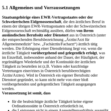
5.1 Allgemeines und Vorraussetzungen
Staatsangehörige eines EWR-Vertragsstaates oder der
Schweizerischen Eidgenossenschaft
, die den ärztlichen Beruf in
einem der übrigen EWR-Vertragsstaaten oder der Schweizerischen
Eidgenossenschaft rechtmäßig ausüben, dürfen
von ihrem
ausländischen Berufssitz oder Dienstort
aus in Österreich (unter
der entsprechenden Berufsbezeichnung „Ärztin/Arzt für
Allgemeinmedizin“ bzw. „Fachärztin/Facharzt“) ärztlich tätig
werden. Die Erbringung einer Dienstleistung liegt vor, wenn die
ärztliche Tätigkeit
vorübergehend und gelegentlich erfolgt
, was
im Einzelfall, insbesondere anhand der Dauer, der Häufigkeit, der
regelmäßigen Wiederkehr und der Kontinuität der ärztlichen
Tätigkeit zu beurteilen ist (z.B. Visiten oder kurzfristige
Vertretungen einer/eines in Österreich berufsberechtigten
Ärztin/Arztes). Wird in Österreich ein eigener Berufssitz oder
Dienstort gegründet, so kann nicht mehr von einer bloß
vorübergehenden und gelegentlichen Tätigkeit ausgegangen
werden.
Voraussetzung ist somit, dass
für die beabsichtigte ärztliche Tätigkeit keine eigene
Ordinationsstätte in Österreich erforderlich ist,
die Leistungen nicht in einem Angestelltenverhältnis ausgeübt