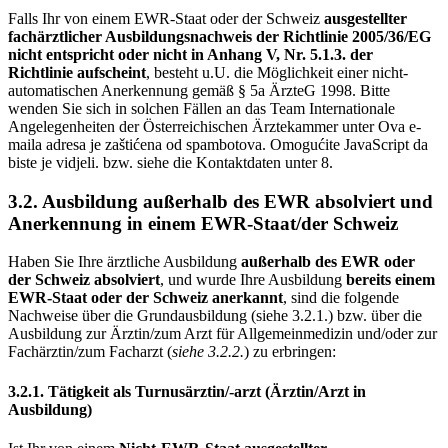
Falls Ihr von einem EWR-Staat oder der Schweiz
ausgestellter
fachärztlicher Ausbildungsnachweis der Richtlinie 2005/36/EG
nicht entspricht oder nicht in Anhang V, Nr. 5.1.3. der
Richtlinie aufscheint
, besteht u.U. die Möglichkeit einer nicht-
automatischen Anerkennung gemäß § 5a ÄrzteG 1998. Bitte
wenden Sie sich in solchen Fällen an das Team Internationale
Angelegenheiten der Österreichischen Ärztekammer unter
Ova e-
maila adresa je zaštićena od spambotova. Omogućite JavaScript da
biste je vidjeli.
bzw. siehe die Kontaktdaten unter 8.
3.2. Ausbildung außerhalb des EWR absolviert und
Anerkennung in einem EWR-Staat/der Schweiz
Haben Sie Ihre ärztliche Ausbildung
außerhalb des EWR oder
der Schweiz absolviert
, und wurde Ihre Ausbildung
bereits einem
EWR-Staat oder der Schweiz anerkannt
, sind die folgende
Nachweise über die Grundausbildung (siehe 3.2.1.) bzw. über die
Ausbildung zur Ärztin/zum Arzt für Allgemeinmedizin und/oder zur
Fachärztin/zum Facharzt (
siehe 3.2.2.
) zu erbringen:
3.2.1. Tätigkeit als Turnusärztin/-arzt (Ärztin/Arzt in
Ausbildung)