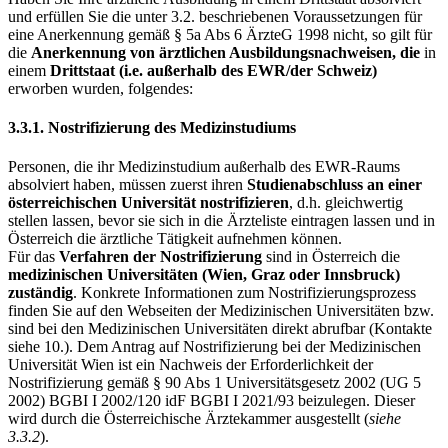
und erfüllen Sie die unter 3.2. beschriebenen Voraussetzungen für
eine Anerkennung gemäß § 5a Abs 6 ÄrzteG 1998 nicht, so gilt für
die
Anerkennung von ärztlichen Ausbildungsnachweisen, die
in
einem
Drittstaat (i.e. außerhalb des EWR/der Schweiz)
erworben wurden, folgendes:
3.3.1. Nostrifizierung des Medizinstudiums
Personen, die ihr Medizinstudium außerhalb des EWR-Raums
absolviert haben, müssen zuerst ihren
Studienabschluss an einer
österreichischen Universität nostrifizieren
, d.h. gleichwertig
stellen lassen, bevor sie sich in die Ärzteliste eintragen lassen und in
Österreich die ärztliche Tätigkeit aufnehmen können.
Für das
Verfahren der Nostrifizierung
sind in Österreich die
medizinischen Universitäten (Wien, Graz oder Innsbruck)
zuständig
. Konkrete Informationen zum Nostrifizierungsprozess
finden Sie auf den Webseiten der Medizinischen Universitäten bzw.
sind bei den Medizinischen Universitäten direkt abrufbar (Kontakte
siehe 10.). Dem Antrag auf Nostrifizierung bei der Medizinischen
Universität Wien ist ein Nachweis der Erforderlichkeit der
Nostrifizierung gemäß § 90 Abs 1 Universitätsgesetz 2002 (UG 5
2002) BGBI I 2002/120 idF BGBI I 2021/93 beizulegen. Dieser
wird durch die Österreichische Ärztekammer ausgestellt (
siehe
3.3.2
).