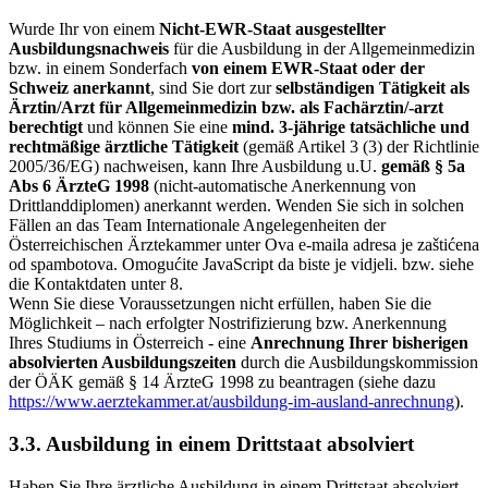
Wurde Ihr von einem
Nicht-EWR-Staat ausgestellter
Ausbildungsnachweis
für die Ausbildung in der Allgemeinmedizin
bzw. in einem Sonderfach
von einem EWR-Staat oder der
Schweiz anerkannt
, sind Sie dort zur
selbständigen Tätigkeit als
Ärztin/Arzt für Allgemeinmedizin bzw. als Fachärztin/-arzt
berechtigt
und können Sie eine
mind. 3-jährige tatsächliche und
rechtmäßige ärztliche Tätigkeit
(gemäß Artikel 3 (3) der Richtlinie
2005/36/EG) nachweisen, kann Ihre Ausbildung u.U.
gemäß § 5a
Abs 6 ÄrzteG 1998
(nicht-automatische Anerkennung von
Drittlanddiplomen) anerkannt werden. Wenden Sie sich in solchen
Fällen an das Team Internationale Angelegenheiten der
Österreichischen Ärztekammer unter
Ova e-maila adresa je zaštićena
od spambotova. Omogućite JavaScript da biste je vidjeli.
bzw. siehe
die Kontaktdaten unter 8.
Wenn Sie diese Voraussetzungen nicht erfüllen, haben Sie die
Möglichkeit – nach erfolgter Nostrifizierung bzw. Anerkennung
Ihres Studiums in Österreich - eine
Anrechnung Ihrer bisherigen
absolvierten Ausbildungszeiten
durch die Ausbildungskommission
der ÖÄK gemäß § 14 ÄrzteG 1998 zu beantragen (siehe dazu
https://www.aerztekammer.at/ausbildung-im-ausland-anrechnung
).
3.3. Ausbildung in einem Drittstaat absolviert
Haben Sie Ihre ärztliche Ausbildung in einem Drittstaat absolviert