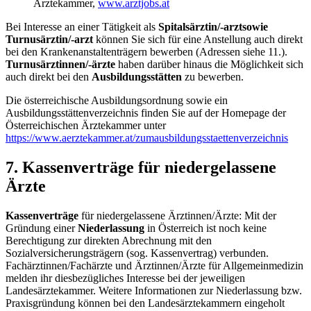
Ärztekammer,
www.arztjobs.at
Bei Interesse an einer Tätigkeit als
Spitalsärztin/-arztsowie
Turnusärztin/-arzt
können Sie sich für eine Anstellung auch direkt
bei den Krankenanstaltenträgern bewerben (Adressen siehe 11.).
Turnusärztinnen/-ärzte
haben darüber hinaus die Möglichkeit sich
auch direkt bei den
Ausbildungsstätten
zu bewerben.
Die österreichische Ausbildungsordnung sowie ein
Ausbildungsstättenverzeichnis finden Sie auf der Homepage der
Österreichischen Ärztekammer unter
https://www.aerztekammer.at/zumausbildungsstaettenverzeichnis
7. Kassenverträge für niedergelassene
Ärzte
Kassenverträge
für niedergelassene Ärztinnen/Ärzte: Mit der
Gründung einer
Niederlassung
in Österreich ist noch keine
Berechtigung zur direkten Abrechnung mit den
Sozialversicherungsträgern (sog. Kassenvertrag) verbunden.
Fachärztinnen/Fachärzte und Ärztinnen/Ärzte für Allgemeinmedizin
melden ihr diesbezügliches Interesse bei der jeweiligen
Landesärztekammer. Weitere Informationen zur Niederlassung bzw.
Praxisgründung können bei den Landesärztekammern eingeholt