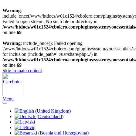
Warning
:
include_once(/www/htdocs/w01c1524/cbolero.com/plugins/system/yooe
Failed to open stream: No such file or directory in
/www/htdocs/w01c1524/cbolero.com/plugins/system/yooessentials
on line
69
Warning
: include_once(): Failed opening
'/www/htdocs/w01c1524/cbolero.com/plugins/system/yooessentials/src
for inclusion (include_path='.:/usr/share/php:..') in
/www/htdocs/w01c1524/cbolero.com/plugins/system/yooessentials
on line
69
Skip to main content
Menu