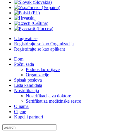
Ulogovati se
Registrirajte se kao Organizacija
Registrirajte se kao aplikant
Dom
Počni sada
Podnosilac prijave
Organizacije
Spisak poslova
Lista kandidata
Nostrifikacija
Nostrifikacija za doktore
Sertifikat za medicinske sestre
O nama
Cijene
Kupci i partneri