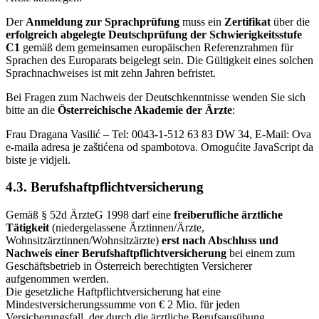
Der
Anmeldung zur Sprachprüfung
muss ein
Zertifikat
über die
erfolgreich abgelegte Deutschprüfung der Schwierigkeitsstufe
C1
gemäß dem gemeinsamen europäischen Referenzrahmen für
Sprachen des Europarats beigelegt sein. Die Gültigkeit eines solchen
Sprachnachweises ist mit zehn Jahren befristet.
Bei Fragen zum Nachweis der Deutschkenntnisse wenden Sie sich
bitte an die
Österreichische Akademie der Ärzte
:
Frau Dragana Vasilić – Tel: 0043-1-512 63 83 DW 34, E-Mail:
Ova
e-maila adresa je zaštićena od spambotova. Omogućite JavaScript da
biste je vidjeli.
4.3. Berufshaftpflichtversicherung
Gemäß § 52d ÄrzteG 1998 darf eine
freiberufliche ärztliche
Tätigkeit
(niedergelassene Ärztinnen/Ärzte,
Wohnsitzärztinnen/Wohnsitzärzte)
erst nach Abschluss und
Nachweis einer Berufshaftpflichtversicherung
bei einem zum
Geschäftsbetrieb in Österreich berechtigten Versicherer
aufgenommen werden.
Die gesetzliche Haftpflichtversicherung hat eine
Mindestversicherungssumme von € 2 Mio. für jeden
Versicherungsfall, der durch die ärztliche Berufsausübung