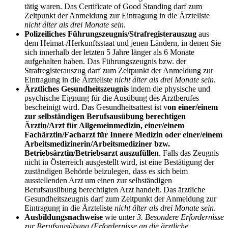
tätig waren. Das Certificate of Good Standing darf zum
Zeitpunkt der Anmeldung zur Eintragung in die Ärzteliste
nicht älter als drei Monate sein
.
Polizeiliches Führungszeugnis/Strafregisterauszug
aus
dem Heimat-/Herkunftsstaat und jenen Ländern, in denen Sie
sich innerhalb der letzten 5 Jahre länger als 6 Monate
aufgehalten haben. Das Führungszeugnis bzw. der
Strafregisterauszug darf zum Zeitpunkt der Anmeldung zur
Eintragung in die Ärzteliste
nicht älter als drei Monate sein
.
Ärztliches Gesundheitszeugnis
indem die physische und
psychische Eignung für die Ausübung des Arztberufes
bescheinigt wird. Das Gesundheitsattest ist v
on einer/einem
zur selbständigen Berufsausübung berechtigen
Ärztin/Arzt für Allgemeinmedizin, einer/einem
Fachärztin/Facharzt für Innere Medizin oder einer/einem
Arbeitsmedizinerin/Arbeitsmediziner bzw.
Betriebsärztin/Betriebsarzt auszufüllen
. Falls das Zeugnis
nicht in Österreich ausgestellt wird, ist eine Bestätigung der
zuständigen Behörde beizulegen, dass es sich beim
ausstellenden Arzt um einen zur selbständigen
Berufsausübung berechtigten Arzt handelt. Das ärztliche
Gesundheitszeugnis darf zum Zeitpunkt der Anmeldung zur
Eintragung in die Ärzteliste
nicht älter als drei Monate sein
.
Ausbildungsnachweise
wie unter
3. Besondere Erfordernisse
zur Berufsausübung (Erfordernisse an die ärztliche