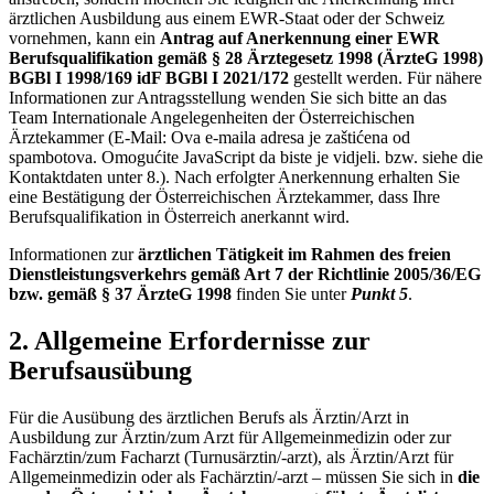
ärztlichen Ausbildung aus einem EWR-Staat oder der Schweiz
vornehmen, kann ein
Antrag auf Anerkennung einer EWR
Berufsqualifikation gemäß § 28 Ärztegesetz 1998 (ÄrzteG 1998)
BGBl I 1998/169 idF BGBl I 2021/172
gestellt werden. Für nähere
Informationen zur Antragsstellung wenden Sie sich bitte an das
Team Internationale Angelegenheiten der Österreichischen
Ärztekammer (E-Mail:
Ova e-maila adresa je zaštićena od
spambotova. Omogućite JavaScript da biste je vidjeli.
bzw. siehe die
Kontaktdaten unter 8.). Nach erfolgter Anerkennung erhalten Sie
eine Bestätigung der Österreichischen Ärztekammer, dass Ihre
Berufsqualifikation in Österreich anerkannt wird.
Informationen zur
ärztlichen Tätigkeit im Rahmen des freien
Dienstleistungsverkehrs gemäß Art 7 der Richtlinie 2005/36/EG
bzw. gemäß § 37 ÄrzteG 1998
finden Sie unter
Punkt 5
.
2. Allgemeine Erfordernisse zur
Berufsausübung
Für die Ausübung des ärztlichen Berufs als Ärztin/Arzt in
Ausbildung zur Ärztin/zum Arzt für Allgemeinmedizin oder zur
Fachärztin/zum Facharzt (Turnusärztin/-arzt), als Ärztin/Arzt für
Allgemeinmedizin oder als Fachärztin/-arzt – müssen Sie sich in
die