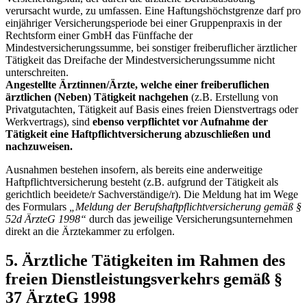
verursacht wurde, zu umfassen. Eine Haftungshöchstgrenze darf pro
einjähriger Versicherungsperiode bei einer Gruppenpraxis in der
Rechtsform einer GmbH das Fünffache der
Mindestversicherungssumme, bei sonstiger freiberuflicher ärztlicher
Tätigkeit das Dreifache der Mindestversicherungssumme nicht
unterschreiten.
Angestellte Ärztinnen/Ärzte, welche einer freiberuflichen
ärztlichen (Neben) Tätigkeit nachgehen
(z.B. Erstellung von
Privatgutachten, Tätigkeit auf Basis eines freien Dienstvertrags oder
Werkvertrags), sind
ebenso verpflichtet vor Aufnahme der
Tätigkeit eine Haftpflichtversicherung abzuschließen und
nachzuweisen.
Ausnahmen bestehen insofern, als bereits eine anderweitige
Haftpflichtversicherung besteht (z.B. aufgrund der Tätigkeit als
gerichtlich beeidete/r Sachverständige/r). Die Meldung hat im Wege
des Formulars
„Meldung der Berufshaftpflichtversicherung gemäß §
52d ÄrzteG 1998“
durch das jeweilige Versicherungsunternehmen
direkt an die Ärztekammer zu erfolgen.
5. Ärztliche Tätigkeiten im Rahmen des
freien Dienstleistungsverkehrs gemäß §
37 ÄrzteG 1998