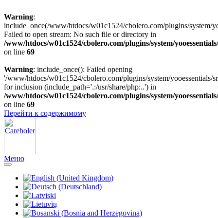
Warning
:
include_once(/www/htdocs/w01c1524/cbolero.com/plugins/system/yooe
Failed to open stream: No such file or directory in
/www/htdocs/w01c1524/cbolero.com/plugins/system/yooessentials
on line
69
Warning
: include_once(): Failed opening
'/www/htdocs/w01c1524/cbolero.com/plugins/system/yooessentials/src
for inclusion (include_path='.:/usr/share/php:..') in
/www/htdocs/w01c1524/cbolero.com/plugins/system/yooessentials
on line
69
Перейти к содержимому
Меню