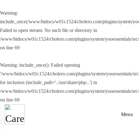
Warning
:
Přejít na hlavní obsah
include_once(/www/htdocs/w01c1524/cbolero.com/plugins/system/yooes
Failed to open stream: No such file or directory in
/www/htdocs/w01c1524/cbolero.com/plugins/system/yooessentials/src
on line
69
Warning
: include_once(): Failed opening
'/www/htdocs/w01c1524/cbolero.com/plugins/system/yooessentials/src/
for inclusion (include_path='.:/usr/share/php:..') in
/www/htdocs/w01c1524/cbolero.com/plugins/system/yooessentials/src
on line
69
Menu