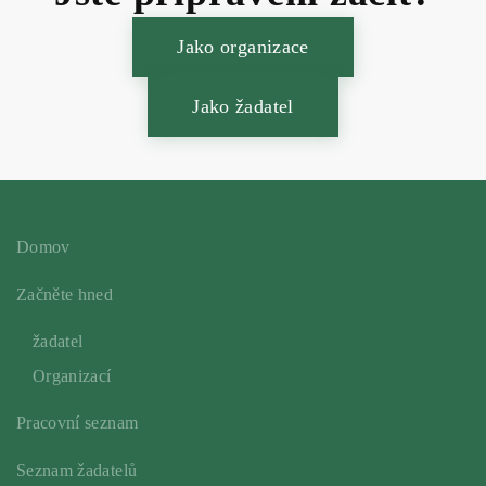
Jako organizace
Jako žadatel
Domov
Začněte hned
žadatel
Organizací
Pracovní seznam
Seznam žadatelů