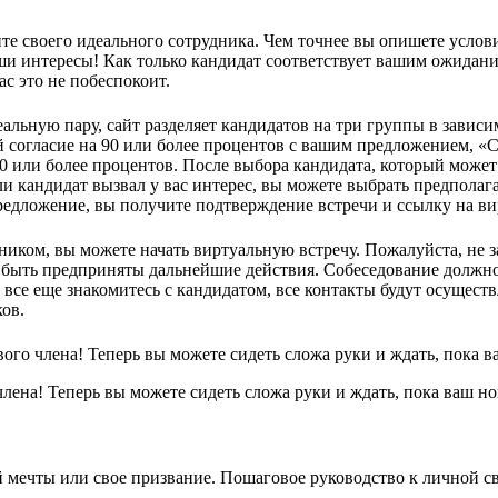
е своего идеального сотрудника. Чем точнее вы опишете услови
и интересы! Как только кандидат соответствует вашим ожидания
с это не побеспокоит.
льную пару, сайт разделяет кандидатов на три группы в зависи
й согласие на 90 или более процентов с вашим предложением, «
0 или более процентов. После выбора кандидата, который может 
 кандидат вызвал у вас интерес, вы можете выбрать предполага
редложение, вы получите подтверждение встречи и ссылку на ви
ком, вы можете начать виртуальную встречу. Пожалуйста, не за
быть предприняты дальнейшие действия. Собеседование должно д
все еще знакомитесь с кандидатом, все контакты будут осуществ
ов.
го члена! Теперь вы можете сидеть сложа руки и ждать, пока в
лена! Теперь вы можете сидеть сложа руки и ждать, пока ваш н
й мечты или свое призвание. Пошаговое руководство к личной с