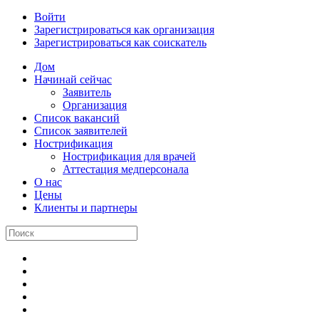
Войти
Зарегистрироваться как организация
Зарегистрироваться как соискатель
Дом
Начинай сейчас
Заявитель
Организация
Список вакансий
Список заявителей
Нострификация
Нострификация для врачей
Аттестация медперсонала
О нас
Цены
Клиенты и партнеры