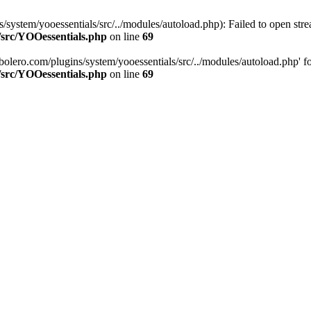
stem/yooessentials/src/../modules/autoload.php): Failed to open stream
/src/YOOessentials.php
on line
69
ero.com/plugins/system/yooessentials/src/../modules/autoload.php' for i
/src/YOOessentials.php
on line
69