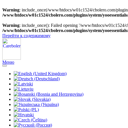
Warning
: include_once(/www/htdocs/w01c1524/cbolero.com/plugins/sy
/www/htdocs/w01c1524/cbolero.com/plugins/system/yooessentials
Warning
: include_once(): Failed opening '/www/htdocs/w01c1524/cbol
/www/htdocs/w01c1524/cbolero.com/plugins/system/yooessentials
Перейти к содержимому
Меню