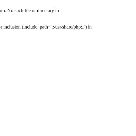
: No such file or directory in
nclusion (include_path='.:/usr/share/php:..') in