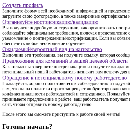
Создать профиль
Заполните форму всей необходимой информацией и продемонст
загрузите свою фотографию, а также заверенные сертификаты 
Организуйте нострификацию/валидацию
Вы получите подробную инструкцию, как организовать ностри
соблюдайте официальные требования, включая представление се
уведомление о подтверждении/нострификации. Если вы обязан
обеспечить любое необходимое обучение.
Ожидаемый/вероятный вид на жительство
Выполнив эти требования, вы получите ссылку, которая сообщи
Предложение для компаний в вашей целевой области
Как только вы завершите нострификацию и получите ожидаемы
потенциальный новый работодатель назначит вам встречу для в
Обращение к потенциальному новому работодателю
Пожалуйста, хорошо подготовьтесь к собеседованию и подумайт
вам, что наша политика строго запрещает любую торговлю конт
конфиденциальности работодателей и сотрудников. Пожалуйст
принимаете предложение о работе, ваш работодатель получает 
сайт, чтобы отправить новому работодателю.
После этого вы сможете приступить к работе своей мечты!
Готовы начать?