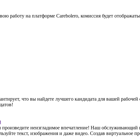
ою работу на платформе Carebolero, комиссия будет отображатьс
тирует, что вы найдете лучшего кандидата для вашей рабочей с
датов!
и
 произведите неизгладимое впечатление! Наш обслуживающий пе
ьзуйте текст, изображения и даже видео. Создав виртуальное п