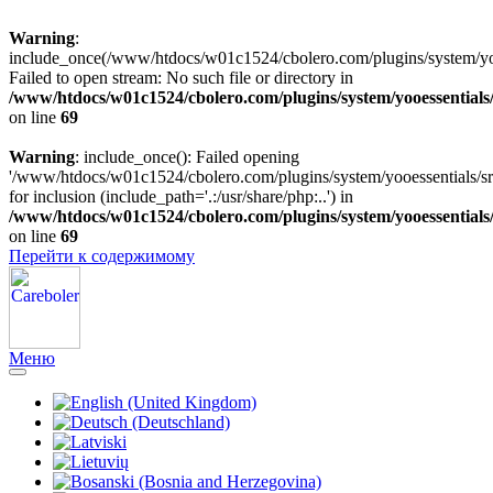
Warning
:
include_once(/www/htdocs/w01c1524/cbolero.com/plugins/system/yooe
Failed to open stream: No such file or directory in
/www/htdocs/w01c1524/cbolero.com/plugins/system/yooessentials
on line
69
Warning
: include_once(): Failed opening
'/www/htdocs/w01c1524/cbolero.com/plugins/system/yooessentials/src
for inclusion (include_path='.:/usr/share/php:..') in
/www/htdocs/w01c1524/cbolero.com/plugins/system/yooessentials
on line
69
Перейти к содержимому
Меню