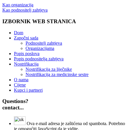
Kao organizacija
Kao podnositelj zahtjeva
IZBORNIK WEB STRANICA
Dom
Započni sada
Podnositelj zahtjeva
Organizacijama
Popis poslova
Popis podnositelja zahtjeva
Nostrifikacija
Nostrifikacija za liječnike
Nostrifikacija za medicinske sestre
O nama
Cijene
Kupci i partneri
Questions?
contact...
Ova e-mail adresa je zaštićena od spambota. Potrebno
je omogućiti JavaScript da je vidite.