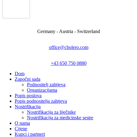
Germany - Austria - Switzerland
office@cbolero.com
+43 650 750 0880
Dom
Započni sada
Podnositelj zahtjeva
Organizacijama
Popis poslova
Popis podnositelja zahtjeva
Nostrifikacija
Nostrifikacija za liječnike
Nostrifikacija za medicinske sestre
O nama
Cijene
Kupci i partneri