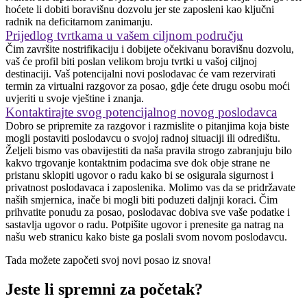
hoćete li dobiti boravišnu dozvolu jer ste zaposleni kao ključni
radnik na deficitarnom zanimanju.
Prijedlog tvrtkama u vašem ciljnom području
Čim završite nostrifikaciju i dobijete očekivanu boravišnu dozvolu,
vaš će profil biti poslan velikom broju tvrtki u vašoj ciljnoj
destinaciji. Vaš potencijalni novi poslodavac će vam rezervirati
termin za virtualni razgovor za posao, gdje ćete drugu osobu moći
uvjeriti u svoje vještine i znanja.
Kontaktirajte svog potencijalnog novog poslodavca
Dobro se pripremite za razgovor i razmislite o pitanjima koja biste
mogli postaviti poslodavcu o svojoj radnoj situaciji ili odredištu.
Željeli bismo vas obavijestiti da naša pravila strogo zabranjuju bilo
kakvo trgovanje kontaktnim podacima sve dok obje strane ne
pristanu sklopiti ugovor o radu kako bi se osigurala sigurnost i
privatnost poslodavaca i zaposlenika. Molimo vas da se pridržavate
naših smjernica, inače bi mogli biti poduzeti daljnji koraci. Čim
prihvatite ponudu za posao, poslodavac dobiva sve vaše podatke i
sastavlja ugovor o radu. Potpišite ugovor i prenesite ga natrag na
našu web stranicu kako biste ga poslali svom novom poslodavcu.
Tada možete započeti svoj novi posao iz snova!
Jeste li spremni za početak?