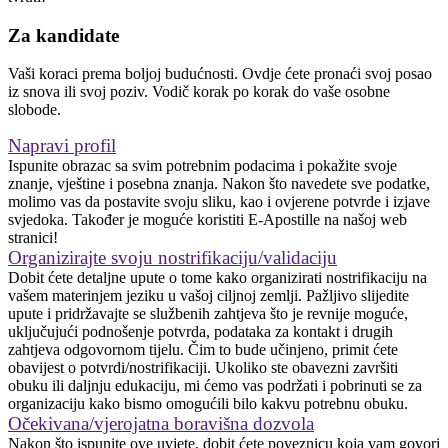
Za kandidate
Vaši koraci prema boljoj budućnosti. Ovdje ćete pronaći svoj posao
iz snova ili svoj poziv. Vodič korak po korak do vaše osobne
slobode.
Napravi profil
Ispunite obrazac sa svim potrebnim podacima i pokažite svoje
znanje, vještine i posebna znanja. Nakon što navedete sve podatke,
molimo vas da postavite svoju sliku, kao i ovjerene potvrde i izjave
svjedoka. Također je moguće koristiti E-Apostille na našoj web
stranici!
Organizirajte svoju nostrifikaciju/validaciju
Dobit ćete detaljne upute o tome kako organizirati nostrifikaciju na
vašem materinjem jeziku u vašoj ciljnoj zemlji. Pažljivo slijedite
upute i pridržavajte se službenih zahtjeva što je revnije moguće,
uključujući podnošenje potvrda, podataka za kontakt i drugih
zahtjeva odgovornom tijelu. Čim to bude učinjeno, primit ćete
obavijest o potvrdi/nostrifikaciji. Ukoliko ste obavezni završiti
obuku ili daljnju edukaciju, mi ćemo vas podržati i pobrinuti se za
organizaciju kako bismo omogućili bilo kakvu potrebnu obuku.
Očekivana/vjerojatna boravišna dozvola
Nakon što ispunite ove uvjete, dobit ćete poveznicu koja vam govori