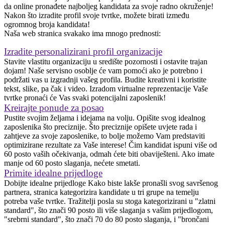
da online pronađete najboljeg kandidata za svoje radno okruženje!
Nakon što izradite profil svoje tvrtke, možete birati između
ogromnog broja kandidata!
Naša web stranica svakako ima mnogo prednosti:
Izradite personalizirani profil organizacije
Stavite vlastitu organizaciju u središte pozornosti i ostavite trajan
dojam! Naše servisno osoblje će vam pomoći ako je potrebno i
podržati vas u izgradnji vašeg profila. Budite kreativni i koristite
tekst, slike, pa čak i video. Izradom virtualne reprezentacije Vaše
tvrtke pronaći će Vas svaki potencijalni zaposlenik!
Kreirajte ponude za posao
Pustite svojim željama i idejama na volju. Opišite svog idealnog
zaposlenika što preciznije. Što preciznije opišete uvjete rada i
zahtjeve za svoje zaposlenike, to bolje možemo Vam predstaviti
optimizirane rezultate za Vaše interese! Čim kandidat ispuni više od
60 posto vaših očekivanja, odmah ćete biti obaviješteni. Ako imate
manje od 60 posto slaganja, nećete smetati.
Primite idealne prijedloge
Dobijte idealne prijedloge Kako biste lakše pronašli svog savršenog
partnera, stranica kategorizira kandidate u tri grupe na temelju
potreba vaše tvrtke. Tražitelji posla su stoga kategorizirani u "zlatni
standard", što znači 90 posto ili više slaganja s vašim prijedlogom,
"srebrni standard", što znači 70 do 80 posto slaganja, i "brončani