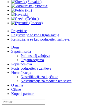
Prijaviti se
Registrirajte se kao Organizacija
Registrirajte se kao podnositelj zahtjeva
Dom
Započni sada
Podnositelj zahtjeva
Organizacijama
Popis poslova
Popis podnositelja zahtjeva
Nostrifikacija
Nostrifikacija za liječnike
Nostrifikacija za medicinske sestre
O nama
Cijene
Kupci i partneri