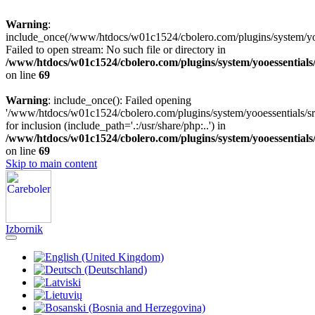
Warning
:
include_once(/www/htdocs/w01c1524/cbolero.com/plugins/system/yooe
Failed to open stream: No such file or directory in
/www/htdocs/w01c1524/cbolero.com/plugins/system/yooessentials
on line
69
Warning
: include_once(): Failed opening
'/www/htdocs/w01c1524/cbolero.com/plugins/system/yooessentials/src
for inclusion (include_path='.:/usr/share/php:..') in
/www/htdocs/w01c1524/cbolero.com/plugins/system/yooessentials
on line
69
Skip to main content
Izbornik