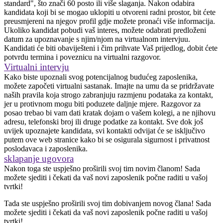
standard", što znači 60 posto ili više slaganja. Nakon odabira
kandidata koji bi se mogao uklopiti u otvoreni radni prostor, bit ćete
preusmjereni na njegov profil gdje možete pronaći više informacija.
Ukoliko kandidat pobudi vaš interes, možete odabrati predloženi
datum za upoznavanje s njim/njom na virtualnom intervjuu.
Kandidati će biti obaviješteni i čim prihvate Vaš prijedlog, dobit ćete
potvrdu termina i poveznicu na virtualni razgovor.
Virtualni intervju
Kako biste upoznali svog potencijalnog budućeg zaposlenika,
možete započeti virtualni sastanak. Imajte na umu da se pridržavate
naših pravila koja strogo zabranjuju razmjenu podataka za kontakt,
jer u protivnom mogu biti poduzete daljnje mjere. Razgovor za
posao trebao bi vam dati kratak dojam o vašem kolegi, a ne njihovu
adresu, telefonski broj ili druge podatke za kontakt. Sve dok još
uvijek upoznajete kandidata, svi kontakti odvijat će se isključivo
putem ove web stranice kako bi se osigurala sigurnost i privatnost
poslodavaca i zaposlenika.
sklapanje ugovora
Nakon toga ste uspješno proširili svoj tim novim članom! Sada
možete sjediti i čekati da vaš novi zaposlenik počne raditi u vašoj
tvrtki!
Tada ste uspješno proširili svoj tim dobivanjem novog člana! Sada
možete sjediti i čekati da vaš novi zaposlenik počne raditi u vašoj
tvrtki!