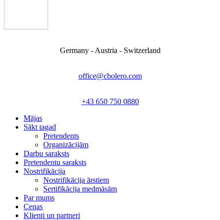
Germany - Austria - Switzerland
office@cbolero.com
+43 650 750 0880
Mājas
Sākt tagad
Pretendents
Organizācijām
Darbu saraksts
Pretendentu saraksts
Nostrifikācija
Nostrifikācija ārstiem
Sertifikācija medmāsām
Par mums
Cenas
Klienti un partneri