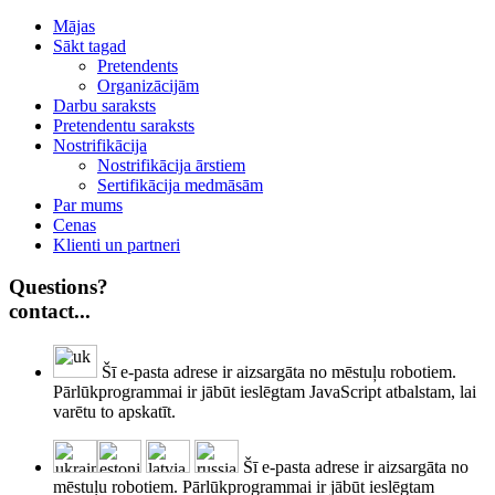
Mājas
Sākt tagad
Pretendents
Organizācijām
Darbu saraksts
Pretendentu saraksts
Nostrifikācija
Nostrifikācija ārstiem
Sertifikācija medmāsām
Par mums
Cenas
Klienti un partneri
Questions?
contact...
Šī e-pasta adrese ir aizsargāta no mēstuļu robotiem.
Pārlūkprogrammai ir jābūt ieslēgtam JavaScript atbalstam, lai
varētu to apskatīt.
Šī e-pasta adrese ir aizsargāta no
mēstuļu robotiem. Pārlūkprogrammai ir jābūt ieslēgtam