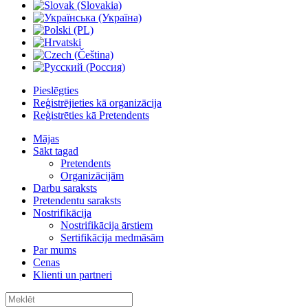
Pieslēgties
Reģistrējieties kā organizācija
Reģistrēties kā Pretendents
Mājas
Sākt tagad
Pretendents
Organizācijām
Darbu saraksts
Pretendentu saraksts
Nostrifikācija
Nostrifikācija ārstiem
Sertifikācija medmāsām
Par mums
Cenas
Klienti un partneri