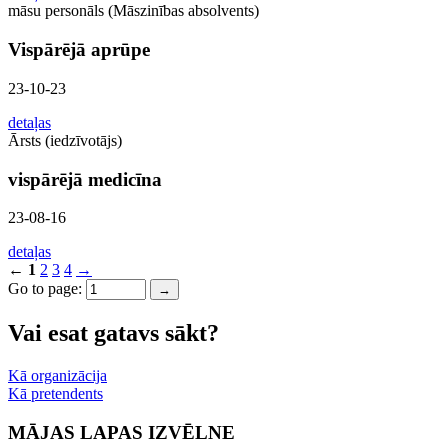
māsu personāls (Māszinības absolvents)
Vispārējā aprūpe
23-10-23
detaļas
Ārsts (iedzīvotājs)
vispārējā medicīna
23-08-16
detaļas
←
1
2
3
4
→
Go to page:
→
Vai esat gatavs sākt?
Kā organizācija
Kā pretendents
MĀJAS LAPAS IZVĒLNE