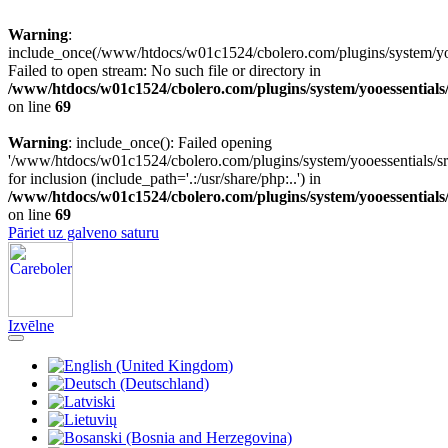
Warning
:
include_once(/www/htdocs/w01c1524/cbolero.com/plugins/system/yooe
Failed to open stream: No such file or directory in
/www/htdocs/w01c1524/cbolero.com/plugins/system/yooessentials
on line
69
Warning
: include_once(): Failed opening
'/www/htdocs/w01c1524/cbolero.com/plugins/system/yooessentials/src
for inclusion (include_path='.:/usr/share/php:..') in
/www/htdocs/w01c1524/cbolero.com/plugins/system/yooessentials
on line
69
Pāriet uz galveno saturu
Izvēlne