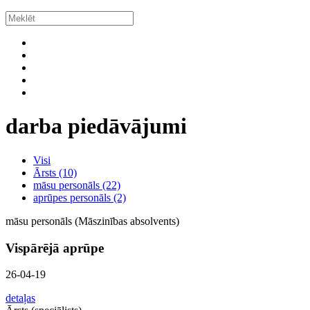
darba piedāvājumi
Visi
Ārsts (10)
māsu personāls (22)
aprūpes personāls (2)
māsu personāls (Māszinības absolvents)
Vispārējā aprūpe
26-04-19
detaļas