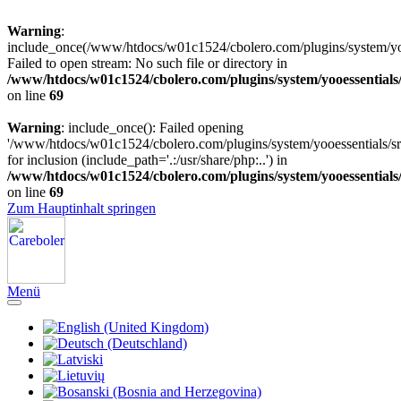
Warning
:
include_once(/www/htdocs/w01c1524/cbolero.com/plugins/system/yooe
Failed to open stream: No such file or directory in
/www/htdocs/w01c1524/cbolero.com/plugins/system/yooessentials
on line
69
Warning
: include_once(): Failed opening
'/www/htdocs/w01c1524/cbolero.com/plugins/system/yooessentials/src
for inclusion (include_path='.:/usr/share/php:..') in
/www/htdocs/w01c1524/cbolero.com/plugins/system/yooessentials
on line
69
Zum Hauptinhalt springen
Menü