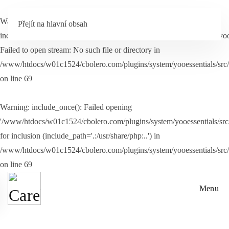
Warning
:
Přejít na hlavní obsah
include_once(/www/htdocs/w01c1524/cbolero.com/plugins/system/yooes
Failed to open stream: No such file or directory in
/www/htdocs/w01c1524/cbolero.com/plugins/system/yooessentials/src
on line
69
Warning
: include_once(): Failed opening
'/www/htdocs/w01c1524/cbolero.com/plugins/system/yooessentials/src/
for inclusion (include_path='.:/usr/share/php:..') in
/www/htdocs/w01c1524/cbolero.com/plugins/system/yooessentials/src
on line
69
Menu