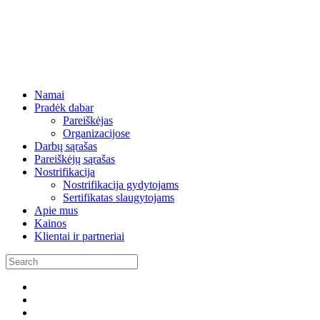
Namai
Pradėk dabar
Pareiškėjas
Organizacijose
Darbų sąrašas
Pareiškėjų sąrašas
Nostrifikacija
Nostrifikacija gydytojams
Sertifikatas slaugytojams
Apie mus
Kainos
Klientai ir partneriai