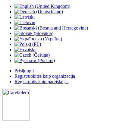
Prisijungti
Registruokitės kaip organizacija
Registruotis kaip pareiškėjas