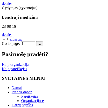
detales
Gydytojas (gyventojas)
bendroji medicina
23-08-16
detales
←
1
2
3
4
→
Go to page:
→
Pasiruošę pradėti?
Kaip organizacija
Kaip pareiškėjas
SVETAINĖS MENIU
Namai
Pradėk dabar
Pareiškėjas
Organizacijose
Darbų sąrašas