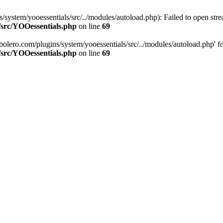
stem/yooessentials/src/../modules/autoload.php): Failed to open stream
/src/YOOessentials.php
on line
69
ero.com/plugins/system/yooessentials/src/../modules/autoload.php' for i
/src/YOOessentials.php
on line
69