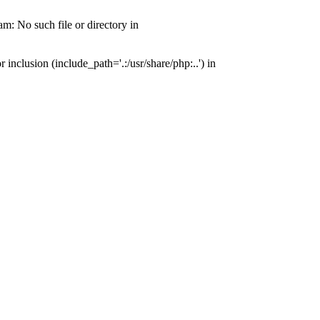
: No such file or directory in
nclusion (include_path='.:/usr/share/php:..') in