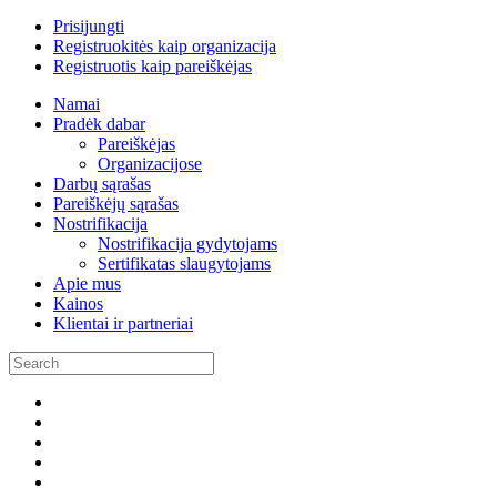
Prisijungti
Registruokitės kaip organizacija
Registruotis kaip pareiškėjas
Namai
Pradėk dabar
Pareiškėjas
Organizacijose
Darbų sąrašas
Pareiškėjų sąrašas
Nostrifikacija
Nostrifikacija gydytojams
Sertifikatas slaugytojams
Apie mus
Kainos
Klientai ir partneriai