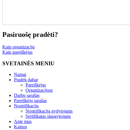
Pasiruošę pradėti?
Kaip organizacija
Kaip pareiškėjas
SVETAINĖS MENIU
Namai
Pradėk dabar
Pareiškėjas
Organizacijose
Darbų sąrašas
Pareiškėjų sąrašas
Nostrifikacija
Nostrifikacija gydytojams
Sertifikatas slaugytojams
Apie mus
Kainos