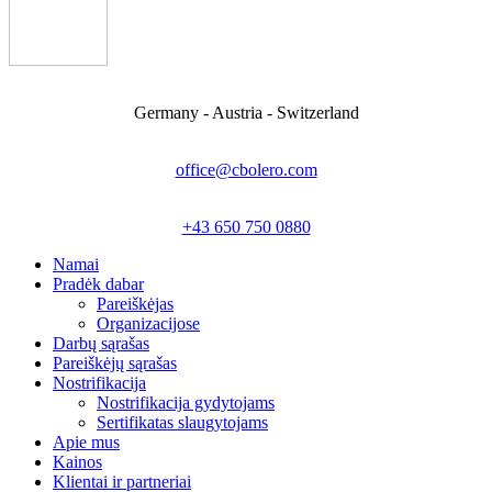
Germany - Austria - Switzerland
office@cbolero.com
+43 650 750 0880
Namai
Pradėk dabar
Pareiškėjas
Organizacijose
Darbų sąrašas
Pareiškėjų sąrašas
Nostrifikacija
Nostrifikacija gydytojams
Sertifikatas slaugytojams
Apie mus
Kainos
Klientai ir partneriai