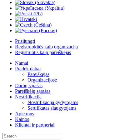
Prisijungti
Registruokitės kaip organizacija
Registruotis kaip pareiškėjas
Namai
Pradėk dabar
Pareiškėjas
Organizacijose
Darbų sąrašas
Pareiškėjų sąrašas
Nostrifikacija
Nostrifikacija gydytojams
Sertifikatas slaugytojams
Apie mus
Kainos
Klientai ir partneriai