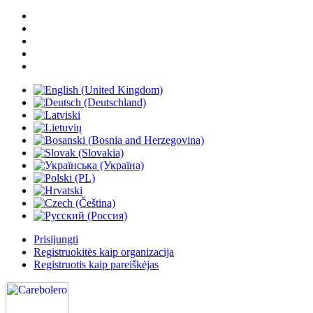
Prisijungti
Registruokitės kaip organizacija
Registruotis kaip pareiškėjas