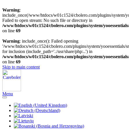
Warning
:
include_once(/www/htdocs/w01c1524/cbolero.com/plugins/system/yooe
Failed to open stream: No such file or directory in
/www/htdocs/w01c1524/cbolero.com/plugins/system/yooessentials
on line
69
Warning
: include_once(): Failed opening
'/www/htdocs/w01c1524/cbolero.com/plugins/system/yooessentials/src
for inclusion (include_path='.:/usr/share/php:..') in
/www/htdocs/w01c1524/cbolero.com/plugins/system/yooessentials
on line
69
Skip to main content
Menu