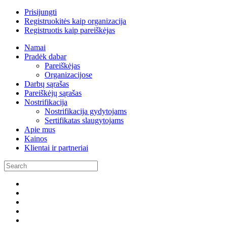
Prisijungti
Registruokitės kaip organizacija
Registruotis kaip pareiškėjas
Namai
Pradėk dabar
Pareiškėjas
Organizacijose
Darbų sąrašas
Pareiškėjų sąrašas
Nostrifikacija
Nostrifikacija gydytojams
Sertifikatas slaugytojams
Apie mus
Kainos
Klientai ir partneriai