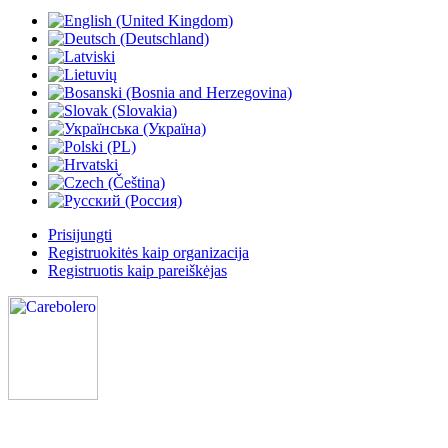
Prisijungti
Registruokitės kaip organizacija
Registruotis kaip pareiškėjas