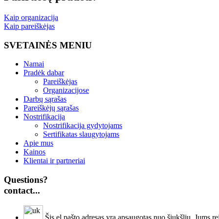
Kaip organizacija
Kaip pareiškėjas
SVETAINĖS MENIU
Namai
Pradėk dabar
Pareiškėjas
Organizacijose
Darbų sąrašas
Pareiškėjų sąrašas
Nostrifikacija
Nostrifikacija gydytojams
Sertifikatas slaugytojams
Apie mus
Kainos
Klientai ir partneriai
Questions?
contact...
Šis el.pašto adresas yra apsaugotas nuo šiukšlių. Jums reik