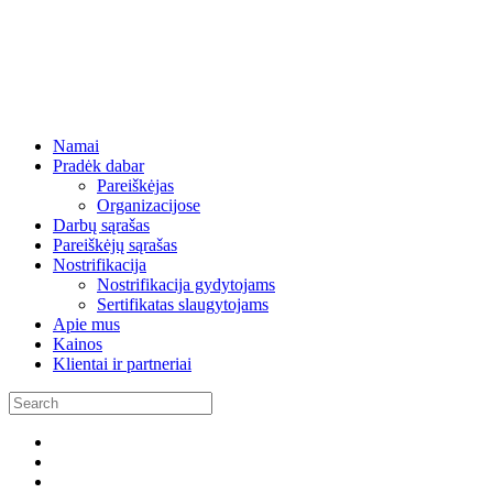
Namai
Pradėk dabar
Pareiškėjas
Organizacijose
Darbų sąrašas
Pareiškėjų sąrašas
Nostrifikacija
Nostrifikacija gydytojams
Sertifikatas slaugytojams
Apie mus
Kainos
Klientai ir partneriai