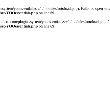
stem/yooessentials/src/../modules/autoload.php): Failed to open stream
/src/YOOessentials.php
on line
69
ero.com/plugins/system/yooessentials/src/../modules/autoload.php' for i
/src/YOOessentials.php
on line
69