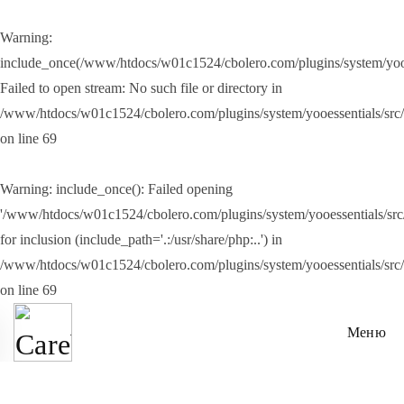
Warning
:
Перейти до основного вмісту
include_once(/www/htdocs/w01c1524/cbolero.com/plugins/system/yooes
Failed to open stream: No such file or directory in
/www/htdocs/w01c1524/cbolero.com/plugins/system/yooessentials/src
on line
69
Warning
: include_once(): Failed opening
'/www/htdocs/w01c1524/cbolero.com/plugins/system/yooessentials/src/
for inclusion (include_path='.:/usr/share/php:..') in
/www/htdocs/w01c1524/cbolero.com/plugins/system/yooessentials/src
on line
69
Меню