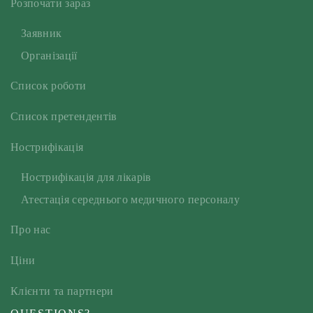
Розпочати зараз
Заявник
Oрганізації
Cписок роботи
Cписок претендентів
Нострифікація
Нострифікація для лікарів
Атестація середнього медичного персоналу
Про нас
Ціни
Клієнти та партнери