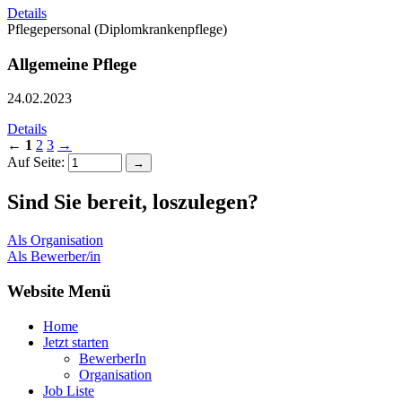
Details
Pflegepersonal (Diplomkrankenpflege)
Allgemeine Pflege
24.02.2023
Details
←
1
2
3
→
Auf Seite:
→
Sind Sie bereit, loszulegen?
Als Organisation
Als Bewerber/in
Website Menü
Home
Jetzt starten
BewerberIn
Organisation
Job Liste