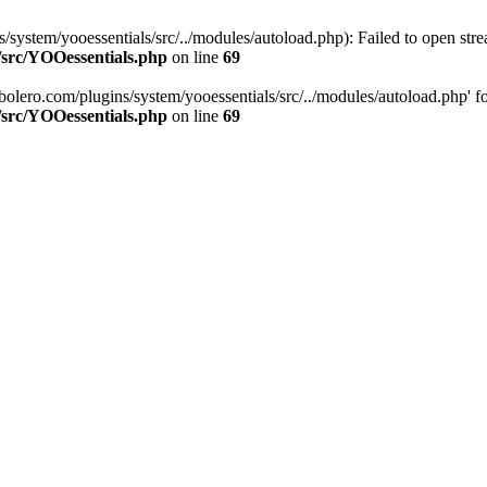
stem/yooessentials/src/../modules/autoload.php): Failed to open stream
/src/YOOessentials.php
on line
69
ero.com/plugins/system/yooessentials/src/../modules/autoload.php' for i
/src/YOOessentials.php
on line
69