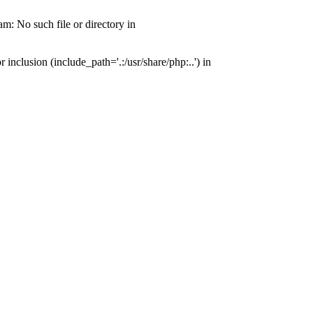
: No such file or directory in
nclusion (include_path='.:/usr/share/php:..') in