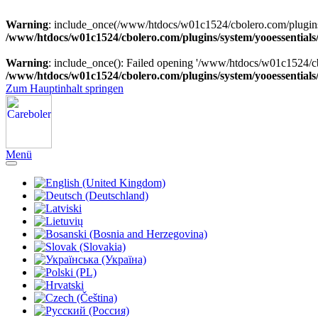
Warning
: include_once(/www/htdocs/w01c1524/cbolero.com/plugins/sy
/www/htdocs/w01c1524/cbolero.com/plugins/system/yooessentials
Warning
: include_once(): Failed opening '/www/htdocs/w01c1524/cbol
/www/htdocs/w01c1524/cbolero.com/plugins/system/yooessentials
Zum Hauptinhalt springen
Menü