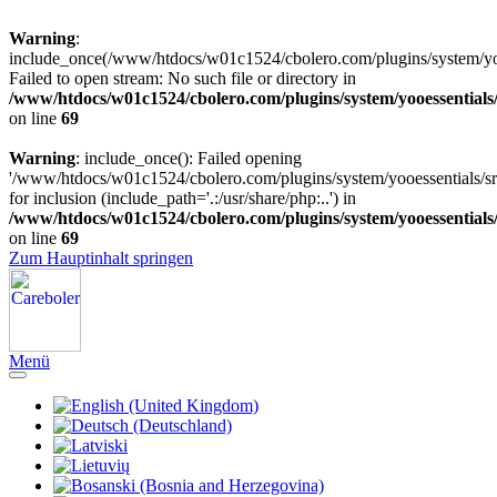
Warning
:
include_once(/www/htdocs/w01c1524/cbolero.com/plugins/system/yooe
Failed to open stream: No such file or directory in
/www/htdocs/w01c1524/cbolero.com/plugins/system/yooessentials
on line
69
Warning
: include_once(): Failed opening
'/www/htdocs/w01c1524/cbolero.com/plugins/system/yooessentials/src
for inclusion (include_path='.:/usr/share/php:..') in
/www/htdocs/w01c1524/cbolero.com/plugins/system/yooessentials
on line
69
Zum Hauptinhalt springen
Menü