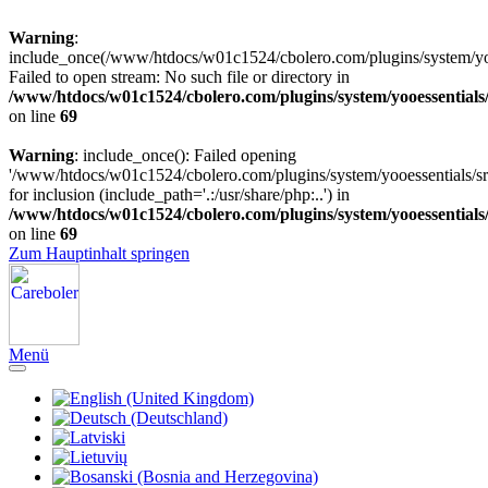
Warning
:
include_once(/www/htdocs/w01c1524/cbolero.com/plugins/system/yooe
Failed to open stream: No such file or directory in
/www/htdocs/w01c1524/cbolero.com/plugins/system/yooessentials
on line
69
Warning
: include_once(): Failed opening
'/www/htdocs/w01c1524/cbolero.com/plugins/system/yooessentials/src
for inclusion (include_path='.:/usr/share/php:..') in
/www/htdocs/w01c1524/cbolero.com/plugins/system/yooessentials
on line
69
Zum Hauptinhalt springen
Menü