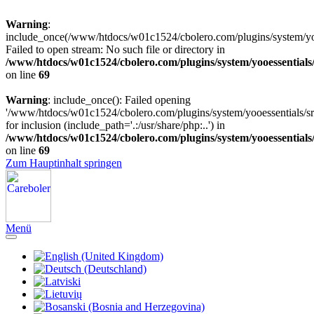
Warning
:
include_once(/www/htdocs/w01c1524/cbolero.com/plugins/system/yooe
Failed to open stream: No such file or directory in
/www/htdocs/w01c1524/cbolero.com/plugins/system/yooessentials
on line
69
Warning
: include_once(): Failed opening
'/www/htdocs/w01c1524/cbolero.com/plugins/system/yooessentials/src
for inclusion (include_path='.:/usr/share/php:..') in
/www/htdocs/w01c1524/cbolero.com/plugins/system/yooessentials
on line
69
Zum Hauptinhalt springen
Menü