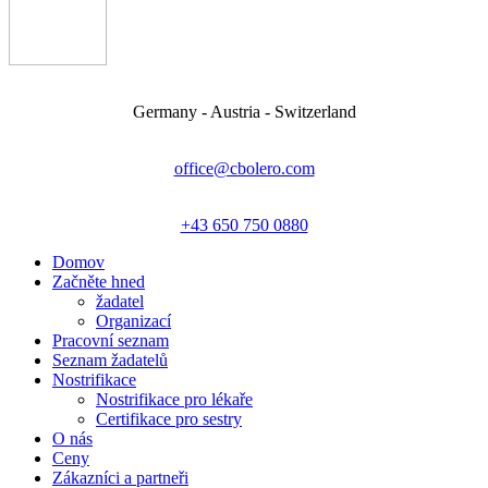
Germany - Austria - Switzerland
office@cbolero.com
+43 650 750 0880
Domov
Začněte hned
žadatel
Organizací
Pracovní seznam
Seznam žadatelů
Nostrifikace
Nostrifikace pro lékaře
Certifikace pro sestry
O nás
Ceny
Zákazníci a partneři