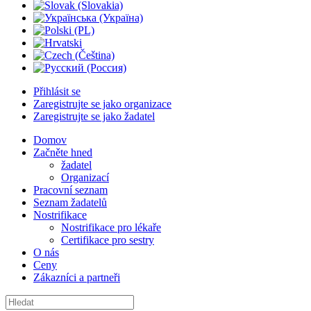
Přihlásit se
Zaregistrujte se jako organizace
Zaregistrujte se jako žadatel
Domov
Začněte hned
žadatel
Organizací
Pracovní seznam
Seznam žadatelů
Nostrifikace
Nostrifikace pro lékaře
Certifikace pro sestry
O nás
Ceny
Zákazníci a partneři