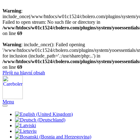
Warning
:
include_once(/www/htdocs/w01c1524/cbolero.com/plugins/system/yooe
Failed to open stream: No such file or directory in
/www/htdocs/w01c1524/cbolero.com/plugins/system/yooessentials
on line
69
Warning
: include_once(): Failed opening
'/www/htdocs/w01c1524/cbolero.com/plugins/system/yooessentials/src
for inclusion (include_path='.:/usr/share/php:..') in
/www/htdocs/w01c1524/cbolero.com/plugins/system/yooessentials
on line
69
Přejít na hlavní obsah
Menu