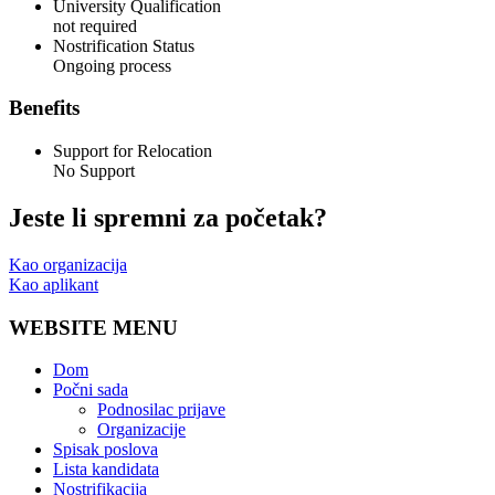
University Qualification
not required
Nostrification Status
Ongoing process
Benefits
Support for Relocation
No Support
Jeste li spremni za početak?
Kao organizacija
Kao aplikant
WEBSITE MENU
Dom
Počni sada
Podnosilac prijave
Organizacije
Spisak poslova
Lista kandidata
Nostrifikacija