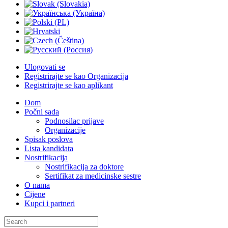
Ulogovati se
Registrirajte se kao Organizacija
Registrirajte se kao aplikant
Dom
Počni sada
Podnosilac prijave
Organizacije
Spisak poslova
Lista kandidata
Nostrifikacija
Nostrifikacija za doktore
Sertifikat za medicinske sestre
O nama
Cijene
Kupci i partneri