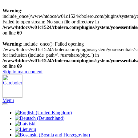
Warning
:
include_once(/www/htdocs/w01c1524/cbolero.com/plugins/system/yooe
Failed to open stream: No such file or directory in
/www/htdocs/w01c1524/cbolero.com/plugins/system/yooessentials
on line
69
Warning
: include_once(): Failed opening
'/www/htdocs/w01c1524/cbolero.com/plugins/system/yooessentials/src
for inclusion (include_path='.:/usr/share/php:..') in
/www/htdocs/w01c1524/cbolero.com/plugins/system/yooessentials
on line
69
Skip to main content
Menu