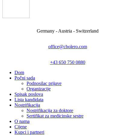
Germany - Austria - Switzerland
office@cbolero.com
+43 650 750 0880
Dom
Počni sada
Podnosilac prijave
Organizacije
Spisak poslova
Lista kandidata
Nostrifikacija
Nostrifikacija za doktore
Sertifikat za medicinske sestre
O nama
Cijene
Kupci i partneri