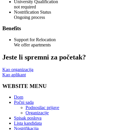
University Qualification
not required
Nostrification Status
Ongoing process
Benefits
Support for Relocation
We offer apartments
Jeste li spremni za početak?
Kao organizacija
Kao aplikant
WEBSITE MENU
Dom
Počni sada
Podnosilac prijave
Organizacije
Spisak poslova
Lista kandidata
Nostrifikacija