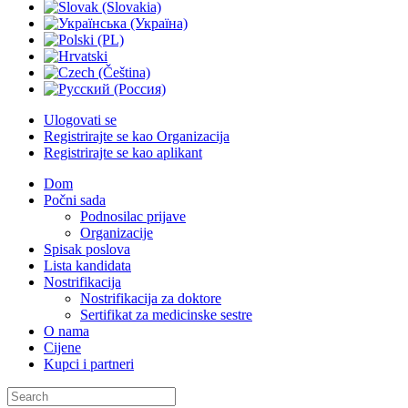
Ulogovati se
Registrirajte se kao Organizacija
Registrirajte se kao aplikant
Dom
Počni sada
Podnosilac prijave
Organizacije
Spisak poslova
Lista kandidata
Nostrifikacija
Nostrifikacija za doktore
Sertifikat za medicinske sestre
O nama
Cijene
Kupci i partneri