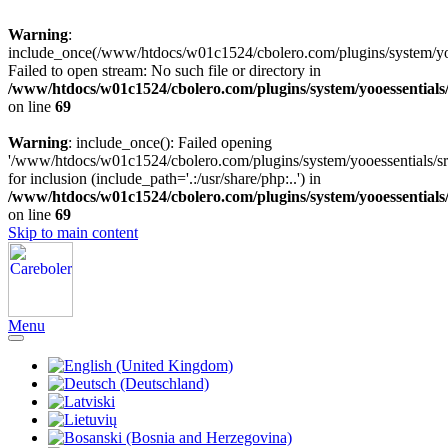
Warning
:
include_once(/www/htdocs/w01c1524/cbolero.com/plugins/system/yooe
Failed to open stream: No such file or directory in
/www/htdocs/w01c1524/cbolero.com/plugins/system/yooessentials
on line
69
Warning
: include_once(): Failed opening
'/www/htdocs/w01c1524/cbolero.com/plugins/system/yooessentials/src
for inclusion (include_path='.:/usr/share/php:..') in
/www/htdocs/w01c1524/cbolero.com/plugins/system/yooessentials
on line
69
Skip to main content
Menu