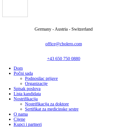
Germany - Austria - Switzerland
office@cbolero.com
+43 650 750 0880
Dom
Počni sada
Podnosilac prijave
Organizacije
Spisak poslova
Lista kandidata
Nostrifikacija
Nostrifikacija za doktore
Sertifikat za medicinske sestre
O nama
Cijene
Kupci i partneri